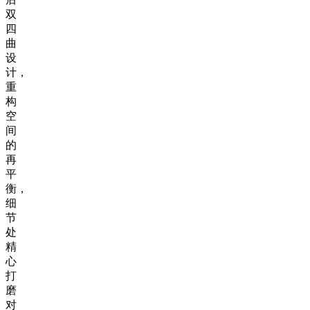
双
四
曲
设
计，
重
构
空
间
的
再
平
衡，
细
节
处
精
心
打
磨
对