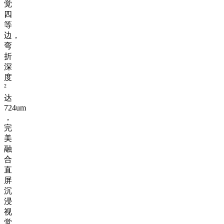
觉
四
等
边，
弯
折
深
度
2
达
724um
，
完
美
融
合
直
屏
沉
浸
视
觉