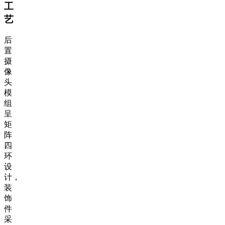
工
艺
后
置
摄
像
头
模
组
呈
矩
阵
四
环
设
计，
装
饰
件
采