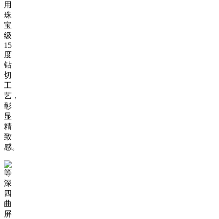
用
珠
宝
级
15
度
钻
切
工
艺，
彰
显
精
致
感。