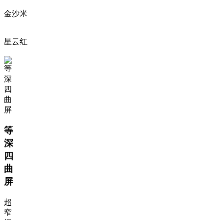
金沙米
星云红
等
深
四
曲
屏
超
窄