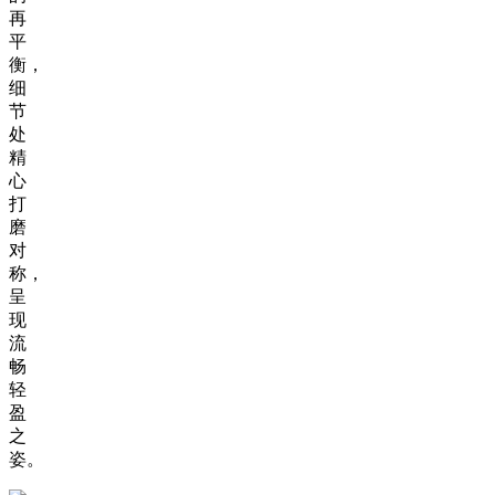
再
平
衡，
细
节
处
精
心
打
磨
对
称，
呈
现
流
畅
轻
盈
之
姿。