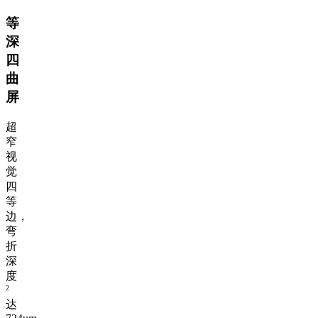
等
深
四
曲
屏
超
窄
视
觉
四
等
边，
弯
折
深
度
2
达