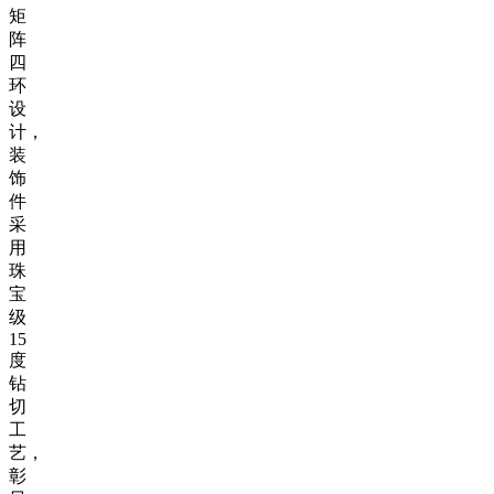
矩
阵
四
环
设
计，
装
饰
件
采
用
珠
宝
级
15
度
钻
切
工
艺，
彰