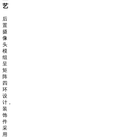
艺
后
置
摄
像
头
模
组
呈
矩
阵
四
环
设
计，
装
饰
件
采
用