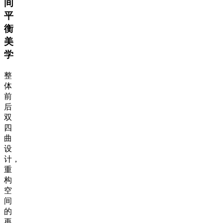
间
平
衡
美
学
整
体
前
后
双
四
曲
设
计，
重
构
空
间
的
再