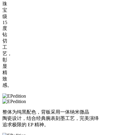
珠
宝
级
15
度
钻
切
工
艺，
彰
显
精
致
感。
整体为纯黑配色，背板采用一体纳米微晶
陶瓷设计，结合经典腕表刻墨工艺，完美演绎
追求极限的 EP 精神。