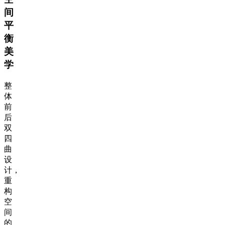
间
平
衡
美
学
整
体
前
后
双
四
曲
设
计，
重
构
空
间
的