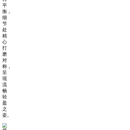
平
衡，
细
节
处
精
心
打
磨
对
称，
呈
现
流
畅
轻
盈
之
姿。