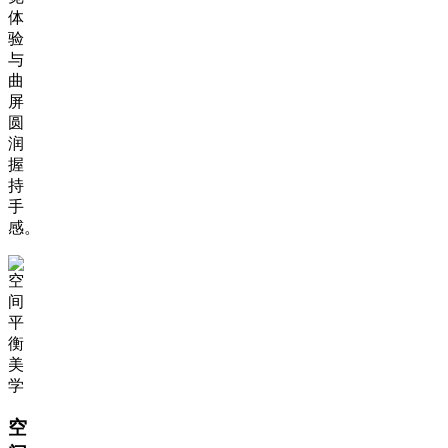
体
验
与
曲
屏
圆
润
握
持
手
感。
空