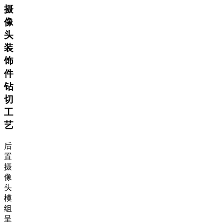
摄
像
头
装
饰
件
钻
切
工
艺
后
置
摄
像
头
模
组
呈