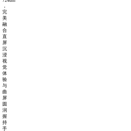
724um
，
完
美
融
合
直
屏
沉
浸
视
觉
体
验
与
曲
屏
圆
润
握
持
手