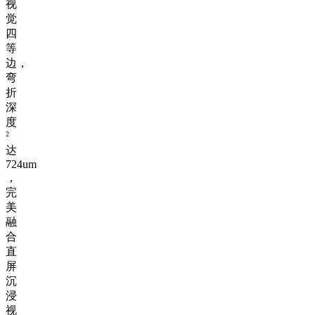
视
觉
四
等
边，
弯
折
深
度
2
达
724um
，
完
美
融
合
直
屏
沉
浸
视