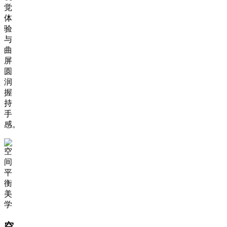
觉
体
验
与
曲
屏
圆
润
握
持
手
感。
空