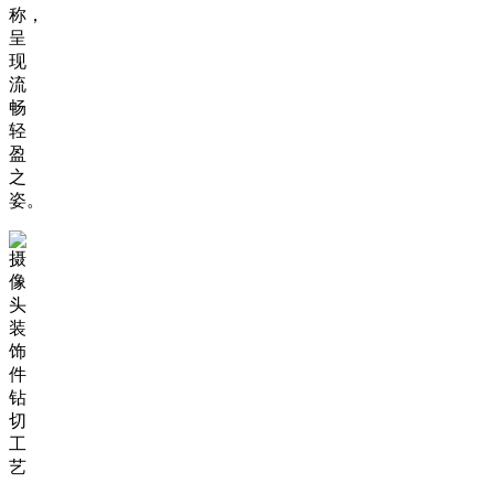
称，
呈
现
流
畅
轻
盈
之
姿。